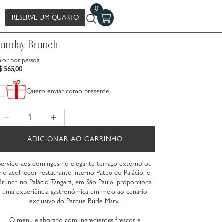
0
RESERVE UM QUARTO
Sunday Brunch
alor por pessoa
$ 565,00
Quero enviar como presente
Quantidade
Diminuir quantidade para Sunday Brunch
Aumentar quantidade para Sunday Brunch
ADICIONAR AO CARRINHO
Servido aos domingos no elegante terraço externo ou
no acolhedor restaurante interno Pateo do Palácio, o
Brunch no Palácio Tangará, em São Paulo, proporciona
uma experiência gastronômica em meio ao cenário
exclusivo do Parque Burle Marx.
O menu elaborado com ingredientes frescos e