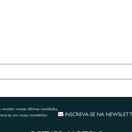
a receber nossas últimas novidades,
INSCREVA-SE NA NEWSLET
creva-se em nossa newsletter.