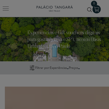
0
IR PARA O CONTEÚDO
Experiências e Gift vouchers digitais
para gastronomia e SPA, no seu Oásis
Urbano em São Paulo
COMPRAR
Filtrar por:
Experiências
Preços