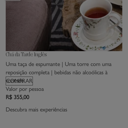
Chá da Tarde Inglês
F
Uma taça de espumante | Uma torre com uma
F
reposição completa | bebidas não alcoólicas à
n
vontade
e
COMPRAR
Valor por pessoa
V
R$ 355,00
R
Descubra mais experiências